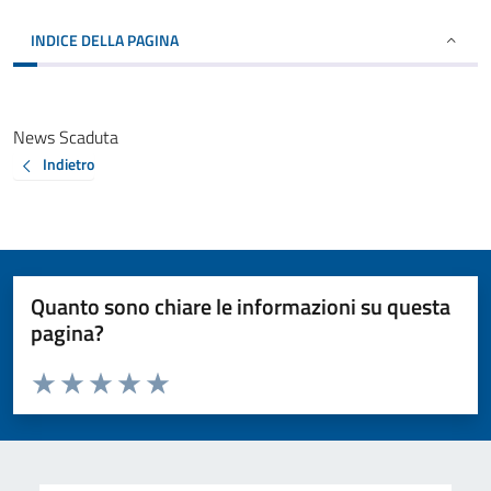
INDICE DELLA PAGINA
News Scaduta
Indietro
Quanto sono chiare le informazioni su questa
pagina?
Valuta da 1 a 5 stelle la pagina
Valuta 1 stelle su 5
Valuta 2 stelle su 5
Valuta 3 stelle su 5
Valuta 4 stelle su 5
Valuta 5 stelle su 5