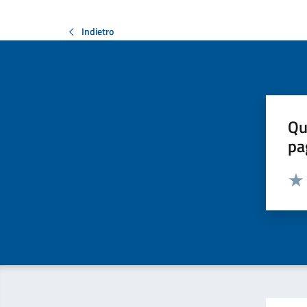
Indietro
Qu
pa
Valut
Valu