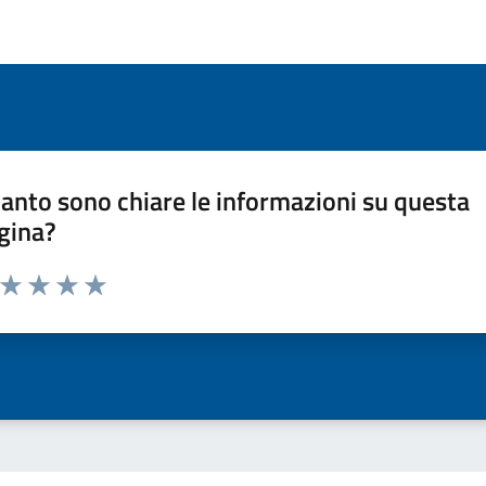
anto sono chiare le informazioni su questa
gina?
a da 1 a 5 stelle la pagina
ta 1 stelle su 5
Valuta 2 stelle su 5
Valuta 3 stelle su 5
Valuta 4 stelle su 5
Valuta 5 stelle su 5