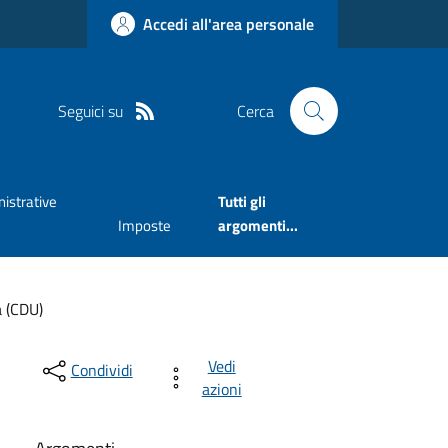
Accedi all'area personale
Seguici su
Cerca
istrative
Tutti gli
Imposte
argomenti...
a (CDU)
Vedi
Condividi
azioni