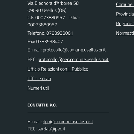
Via Eleonora d'Arborea 58
Comune d
09090 Usellus (OR)
Provincia
C.F. 00073880957 - P.Iva:
Regione
00073880957
Telefono:
0783938001
Normatti
Fax: 0783938407
E-mail:
PEC:
Ufficio Relazioni con il Pubblico
Uffici e orari
Numeri utili
CONTATTI D.P.O.
E-mail:
PEC: