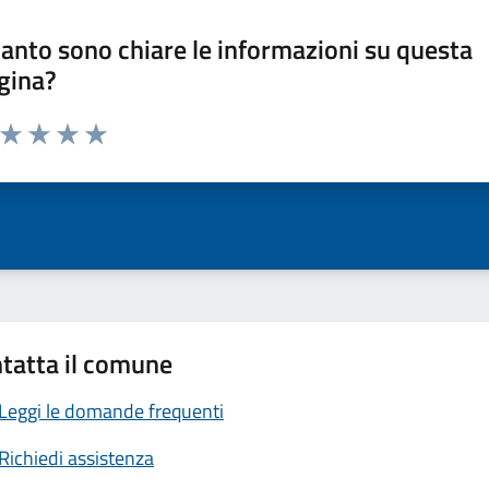
anto sono chiare le informazioni su questa
gina?
a da 1 a 5 stelle la pagina
ta 1 stelle su 5
Valuta 2 stelle su 5
Valuta 3 stelle su 5
Valuta 4 stelle su 5
Valuta 5 stelle su 5
tatta il comune
Leggi le domande frequenti
Richiedi assistenza