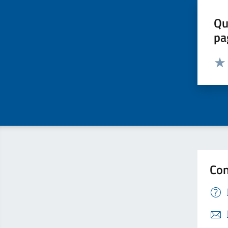
Qu
pa
Valut
Valu
Con