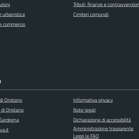
zioni
Tributi, finanze e contravvenzion
 urbanistica
Cimiteri comunali
e commercio
I
i Oristano
Informativa privacy
 di Oristano
Note legali
 Sardegna
Dichiarazione di accessibilità
Amministrazione trasparente
va.it
Leggi le FAQ