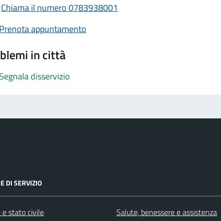
Chiama il numero 0783938001
Prenota appuntamento
blemi in città
Segnala disservizio
E DI SERVIZIO
e stato civile
Salute, benessere e assistenza