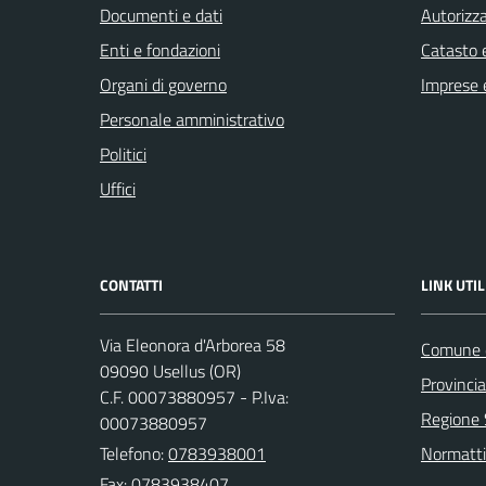
Documenti e dati
Autorizza
Enti e fondazioni
Catasto e
Organi di governo
Imprese 
Personale amministrativo
Politici
Uffici
CONTATTI
LINK UTIL
Via Eleonora d'Arborea 58
Comune d
09090 Usellus (OR)
Provincia
C.F. 00073880957 - P.Iva:
Regione
00073880957
Telefono:
0783938001
Normatti
Fax: 0783938407