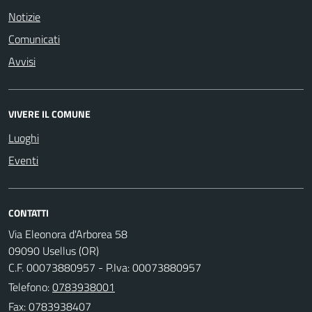
Notizie
Comunicati
Avvisi
VIVERE IL COMUNE
Luoghi
Eventi
CONTATTI
Via Eleonora d'Arborea 58
09090 Usellus (OR)
C.F. 00073880957 - P.Iva: 00073880957
Telefono:
0783938001
Fax: 0783938407